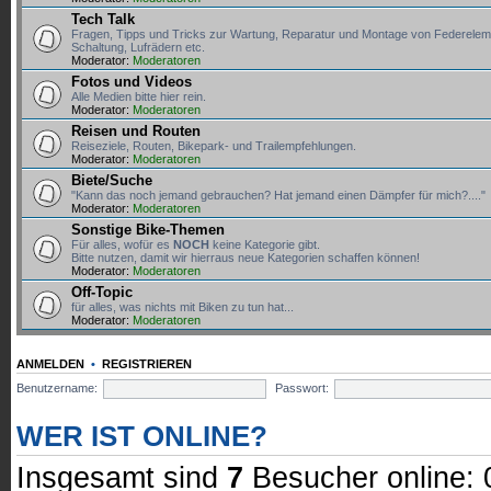
Tech Talk
Fragen, Tipps und Tricks zur Wartung, Reparatur und Montage von Federele
Schaltung, Lufrädern etc.
Moderator:
Moderatoren
Fotos und Videos
Alle Medien bitte hier rein.
Moderator:
Moderatoren
Reisen und Routen
Reiseziele, Routen, Bikepark- und Trailempfehlungen.
Moderator:
Moderatoren
Biete/Suche
"Kann das noch jemand gebrauchen? Hat jemand einen Dämpfer für mich?...."
Moderator:
Moderatoren
Sonstige Bike-Themen
Für alles, wofür es
NOCH
keine Kategorie gibt.
Bitte nutzen, damit wir hierraus neue Kategorien schaffen können!
Moderator:
Moderatoren
Off-Topic
für alles, was nichts mit Biken zu tun hat...
Moderator:
Moderatoren
ANMELDEN
•
REGISTRIEREN
Benutzername:
Passwort:
WER IST ONLINE?
Insgesamt sind
7
Besucher online: 0