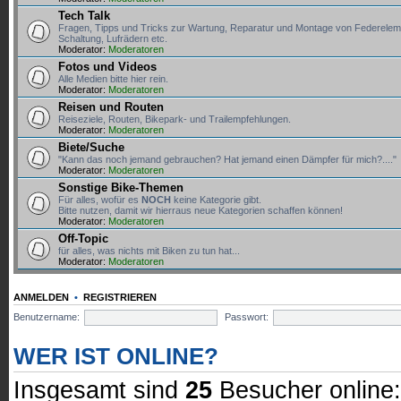
Tech Talk
Fragen, Tipps und Tricks zur Wartung, Reparatur und Montage von Federele
Schaltung, Lufrädern etc.
Moderator:
Moderatoren
Fotos und Videos
Alle Medien bitte hier rein.
Moderator:
Moderatoren
Reisen und Routen
Reiseziele, Routen, Bikepark- und Trailempfehlungen.
Moderator:
Moderatoren
Biete/Suche
"Kann das noch jemand gebrauchen? Hat jemand einen Dämpfer für mich?...."
Moderator:
Moderatoren
Sonstige Bike-Themen
Für alles, wofür es
NOCH
keine Kategorie gibt.
Bitte nutzen, damit wir hierraus neue Kategorien schaffen können!
Moderator:
Moderatoren
Off-Topic
für alles, was nichts mit Biken zu tun hat...
Moderator:
Moderatoren
ANMELDEN
•
REGISTRIEREN
Benutzername:
Passwort:
WER IST ONLINE?
Insgesamt sind
25
Besucher online: 