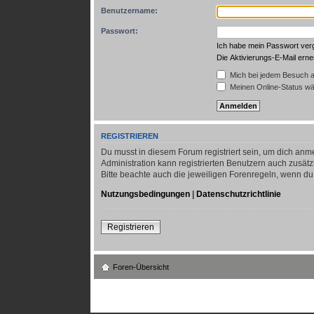
Benutzername:
Passwort:
Ich habe mein Passwort ve
Die Aktivierungs-E-Mail ern
Mich bei jedem Besuch 
Meinen Online-Status wä
REGISTRIEREN
Du musst in diesem Forum registriert sein, um dich anme
Administration kann registrierten Benutzern auch zusä
Bitte beachte auch die jeweiligen Forenregeln, wenn d
Nutzungsbedingungen
|
Datenschutzrichtlinie
Registrieren
Foren-Übersicht