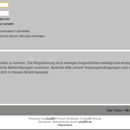
rgessen
eut senden
automatisch anmelden
hrend dieser Sitzung verbergen
lden zu können. Die Registrierung ist in wenigen Augenblicken erledigt und ermögl
tzliche Berechtigungen zuweisen. Beachte bitte unsere Nutzungsbedingungen und di
u dich in diesem Board bewegst.
Das Team
•
All
Powered by
phpBB
® Forum Software © phpBB Group
Deutsche Übersetzung durch
phpBB.de
Impressum