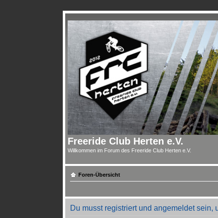
Freeride Club Herten e.V.
Willkommen im Forum des Freeride Club Herten e.V.
Foren-Übersicht
Du musst registriert und angemeldet sein,