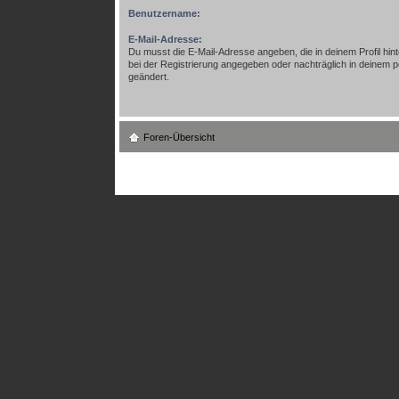
Benutzername:
E-Mail-Adresse:
Du musst die E-Mail-Adresse angeben, die in deinem Profil hinte
bei der Registrierung angegeben oder nachträglich in deinem 
geändert.
Foren-Übersicht