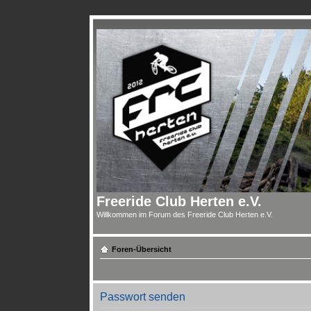
Freeride Club Herten e.V.
Willkommen im Forum des Freeride Club Herten e.V.
Foren-Übersicht
Passwort senden