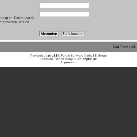
rlegt ist. Diese hast du
persönlichen Bereich
Das Team
•
All
Powered by
phpBB
® Forum Software © phpBB Group
Deutsche Übersetzung durch
phpBB.de
Impressum