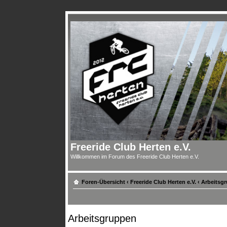
Freeride Club Herten e.V.
Willkommen im Forum des Freeride Club Herten e.V.
Foren-Übersicht
‹
Freeride Club Herten e.V.
‹
Arbeitsg
Arbeitsgruppen