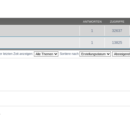
ANTWORTEN
ZUGRIFFE
1
32637
1
13825
 letzten Zeit anzeigen:
Sortiere nach
.