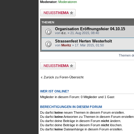
Moderator:
Moderatoren
Neues Thema erstellen
THEMEN
Organisation Eröffnungsfeier 04.10.15
von
d.c.
» 21. Aug 2015, 08:40
Strassenfest Herten Westerholt
von
Moritz
» 17. Mär 2015, 01:50
Themen der
Neues Thema erstellen
Zurück zu Foren-Übersicht
WER IST ONLINE?
Mitglieder in diesem Forum: 0 Mitglieder und 1 Gast
BERECHTIGUNGEN IN DIESEM FORUM
Du darfst
keine
neuen Themen in diesem Forum erstellen.
Du darfst
keine
Antworten zu Themen in diesem Forum erstellen
Du darfst deine Beiträge in diesem Forum
nicht
ändern.
Du darfst deine Beiträge in diesem Forum
nicht
löschen.
Du darfst
keine
Dateianhänge in diesem Forum erstellen.