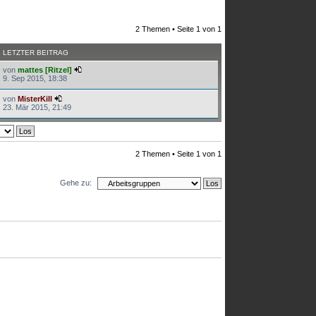
2 Themen • Seite
1
von
1
LETZTER BEITRAG
von
mattes [Ritzel]
9. Sep 2015, 18:38
von
MisterKill
23. Mär 2015, 21:49
2 Themen • Seite
1
von
1
Gehe zu: